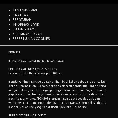
TENTANG KAMI
BANTUAN
PERATURAN
INFORMASI BANK
HUBUNGI KAMI
KEBIJAKAN PRIVASI
PERSETUJUAN COOKIES
PION303
BANDAR SLOT ONLINE TERPERCAYA 2021
LINK IP KAMI : https://165.22.110.89
Link Alternatif Kami : www.pion303.org
Bandar Online PION303 adalah pilihan bagi kalian sebagai pecinta judi
online, karena PION303 merupakan salah satu bandar judi online yang
menyediakan game terlengkap dengan layanan online 24 jam. Pion303
juga mempunyai berbagai bonus dan event menarik untuk dimainkan
pecinta judi online. PION303 menjamin semua proses deposit dan
withdraw aman dan cepat, oleh karena itu PION303 menjadi salah satu
bandar judi online yang tepat untuk pecinta judi online.
JUDI SLOT ONLINE PION303