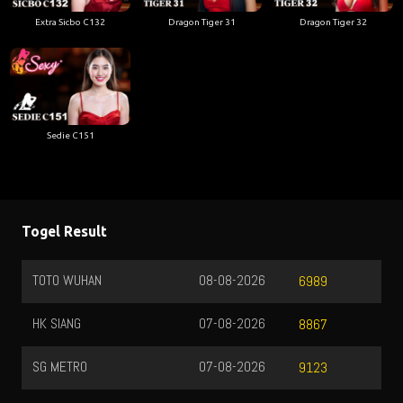
Extra Sicbo C132
Dragon Tiger 31
Dragon Tiger 32
Sedie C151
Togel Result
TOTO WUHAN
08-08-2026
6989
HK SIANG
07-08-2026
8867
SG METRO
07-08-2026
9123