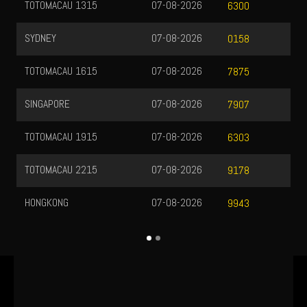
TOTOMACAU 1315
07-08-2026
6300
SYDNEY
07-08-2026
0158
TOTOMACAU 1615
07-08-2026
7875
SINGAPORE
07-08-2026
7907
TOTOMACAU 1915
07-08-2026
6303
TOTOMACAU 2215
07-08-2026
9178
HONGKONG
07-08-2026
9943