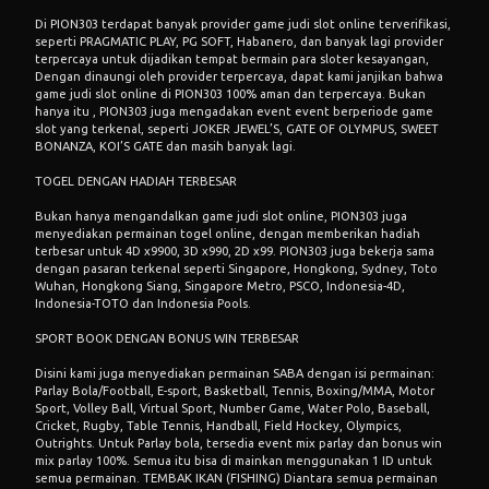
Di PION303 terdapat banyak provider game judi slot online terverifikasi,
seperti PRAGMATIC PLAY, PG SOFT, Habanero, dan banyak lagi provider
terpercaya untuk dijadikan tempat bermain para sloter kesayangan,
Dengan dinaungi oleh provider terpercaya, dapat kami janjikan bahwa
game judi slot online di PION303 100% aman dan terpercaya. Bukan
hanya itu , PION303 juga mengadakan event event berperiode game
slot yang terkenal, seperti JOKER JEWEL’S, GATE OF OLYMPUS, SWEET
BONANZA, KOI’S GATE dan masih banyak lagi.
TOGEL DENGAN HADIAH TERBESAR
Bukan hanya mengandalkan game judi slot online, PION303 juga
menyediakan permainan togel online, dengan memberikan hadiah
terbesar untuk 4D x9900, 3D x990, 2D x99. PION303 juga bekerja sama
dengan pasaran terkenal seperti Singapore, Hongkong, Sydney, Toto
Wuhan, Hongkong Siang, Singapore Metro, PSCO, Indonesia-4D,
Indonesia-TOTO dan Indonesia Pools.
SPORT BOOK DENGAN BONUS WIN TERBESAR
Disini kami juga menyediakan permainan SABA dengan isi permainan:
Parlay Bola/Football, E-sport, Basketball, Tennis, Boxing/MMA, Motor
Sport, Volley Ball, Virtual Sport, Number Game, Water Polo, Baseball,
Cricket, Rugby, Table Tennis, Handball, Field Hockey, Olympics,
Outrights. Untuk Parlay bola, tersedia event mix parlay dan bonus win
mix parlay 100%. Semua itu bisa di mainkan menggunakan 1 ID untuk
semua permainan. TEMBAK IKAN (FISHING) Diantara semua permainan