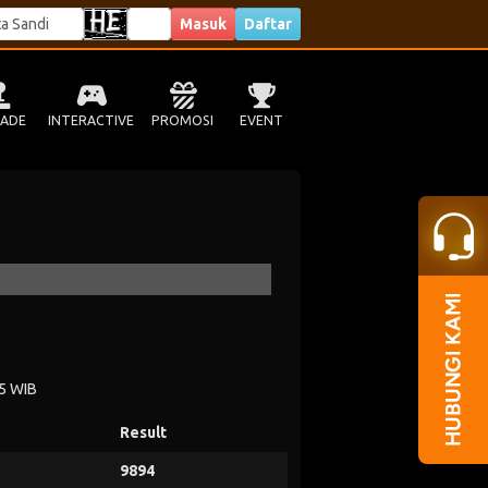
KU !!
SELAMAT DATANG DI PION303 , UNTUK DEPOSIT MELALUI MESIN E
Masuk
Daftar
ADE
INTERACTIVE
PROMOSI
EVENT
5 WIB
Result
9894