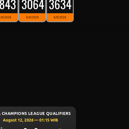
843
3064
3634
6/8/2026
6/8/2026
6/8/2026
E-FOOTBALL F24 INTERNATIONAL
FRIENDLY
August 7, 2026 — 11:00 WIB