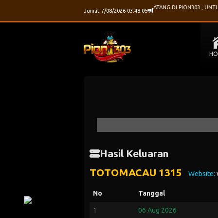
SELAMAT DATANG DI PION303 , UNTUK DEP
Jumat 7/08/2026 03:48:05
HO
Hasil Keluaran
TOTOMACAU 1315
Website:
No
Tanggal
1
06 Aug 2026