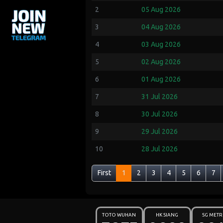
2
05 Aug 2026
3
04 Aug 2026
4
03 Aug 2026
5
02 Aug 2026
6
01 Aug 2026
7
31 Jul 2026
8
30 Jul 2026
9
29 Jul 2026
10
28 Jul 2026
First
1
2
3
4
5
6
7
TOTO WUHAN
HK SIANG
SG MET