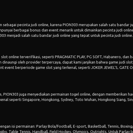
an sebagai pecinta judi online, karena PION303 merupakan salah satu bandar 
mpunyai berbagai bonus dan event menarik untuk dimainkan pecinta judi onl
3 menjadi salah satu bandar judi online yang tepat untuk pecinta judi online.
slot online terverifikasi, seperti PRAGMATIC PLAY, PG SOFT, Habanero, dan ba
 dinaungi oleh provider terpercaya, dapat kami janjikan bahwa game judi slo
ent event berperiode game slot yang terkenal, seperti JOKER JEWEL’S, GA
e, PION303 juga menyediakan permainan togel online, dengan memberikan hadi
enal seperti Singapore, Hongkong, Sydney, Toto Wuhan, Hongkong Siang, Sin
gan isi permainan: Parlay Bola/Football, E-sport, Basketball, Tennis, Boxing/