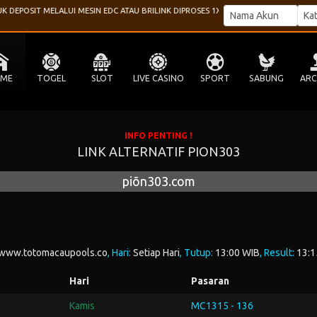
OSIT MELALUI MESIN EDC ATAU BRILINK DIPROSES 1X24 JAM YAH, SEHAT SELALU BOS
ME
TOGEL
SLOT
LIVE CASINO
SPORT
SABUNG
ARC
INFO PENTING !
LINK ALTERNATIF PION303
piõn303.com
www.totomacaupools.co
, Hari:
Setiap Hari
, Tutup:
13:00 WIB
, Result:
13:1
Hari
Pasaran
Kamis
MC1315 - 136