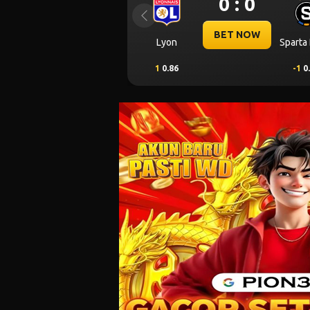
0 : 0
0 : 0
Previous
BET NOW
BET NOW
Unio
Mjallby
Bodo Glimt
Gi
-0.5
0.99
0.75
0.82
-0.