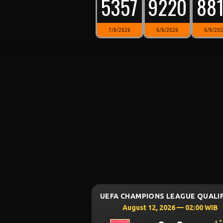
5357
9220
88
7/8/2026
6/8/2026
6/8/20
ONS LEAGUE QUALIFIERS
UEFA CHAMPIONS LEAGUE QUAL
12, 2026 — 01:15 WIB
August 11, 2026 — 22:59 WI