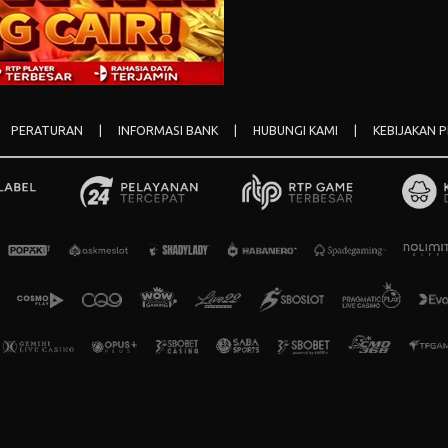
PERATURAN
|
INFORMASI BANK
|
HUBUNGI KAMI
|
KEBIJAKAN P
key Warrior
Joker's Jewels
Magic Jour
reat Rhino
Fruit Party
Aztec Gems D
Megaways