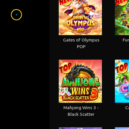
Gates of Olympus
Fur
POP
Mahjong Wins 3 -
C
Black Scatter