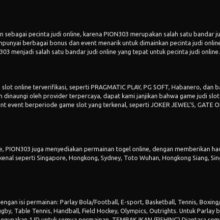
an sebagai pecinta judi online, karena PION303 merupakan salah satu bandar 
mpunyai berbagai bonus dan event menarik untuk dimainkan pecinta judi onl
3 menjadi salah satu bandar judi online yang tepat untuk pecinta judi online.
slot online terverifikasi, seperti PRAGMATIC PLAY, PG SOFT, Habanero, dan ba
Golden Ox
Madame Destiny
Temujin Trea
 dinaungi oleh provider terpercaya, dapat kami janjikan bahwa game judi slo
Megaways
ent event berperiode game slot yang terkenal, seperti JOKER JEWEL’S, GA
e, PION303 juga menyediakan permainan togel online, dengan memberikan hadi
enal seperti Singapore, Hongkong, Sydney, Toto Wuhan, Hongkong Siang, Sin
gan isi permainan: Parlay Bola/Football, E-sport, Basketball, Tennis, Boxing/
wer of Thor
Hot Fiesta
Buffalo K
by, Table Tennis, Handball, Field Hockey, Olympics, Outrights. Untuk Parlay b
Megaways
Megaway
enggunakan 1 ID untuk semua permainan. TEMBAK IKAN (FISHING) Diantara se