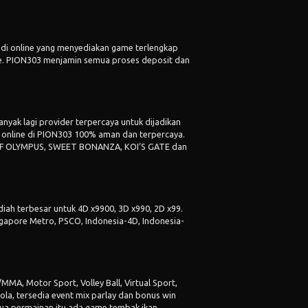
judi online yang menyediakan game terlengkap
ine. PION303 menjamin semua proses deposit dan
nyak lagi provider terpercaya untuk dijadikan
sures
Juicy Fruits
t online di PION303 100% aman dan terpercaya.
TE OF OLYMPUS, SWEET BONANZA, KOI’S GATE dan
ah terbesar untuk 4D x9900, 3D x990, 2D x99.
gapore Metro, PSCO, Indonesia-4D, Indonesia-
MMA, Motor Sport, Volley Ball, Virtual Sport,
ing
Floating Dragon
ola, tersedia event mix parlay dan bonus win
s
mua permainan itu ada game tembak ikan