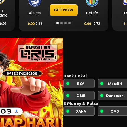
BET NOW
yo
Alaves
Getafe
L
cano
0.95
0.00
0.62
0.00
-0.72
1
 Bonanza Xmas
Aztec Gems
5 Lions
Bank Lokal
BCA
Mandiri
CIMB
Danamon
E Money & Pulsa
DANA
OVO
888 Gold
Fire 88
Diamond St