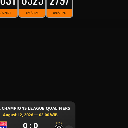
8/8/2026
8/8/2026
8/8/2026
 1000
Sugar Rush 1000
A CHAMPIONS LEAGUE QUALIFIERS
onanza
Tut’s Treasure Tower
August 12, 2026 — 02:00 WIB
0 : 0