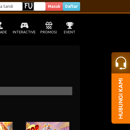
 !!
SELAMAT DATANG DI PION303 , UNTUK DEPOSIT MELALUI MESIN EDC
Masuk
Daftar
ADE
INTERACTIVE
PROMOSI
EVENT