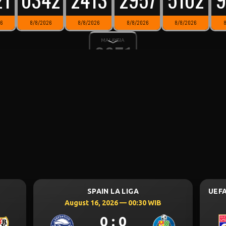
26
8/8/2026
8/8/2026
8/8/2026
8/8/2026
MALAYSIA
6851
8/8/2026
arlight Wins
Sanatorium Secrets
Lucky Tiger
SPAIN LA LIGA
UEF
ng Wins - Gong
Wisdom of Athena
Sweet Rush B
August 16, 2026 — 00:30 WIB
Xi Fa Cai
1000
0 : 0