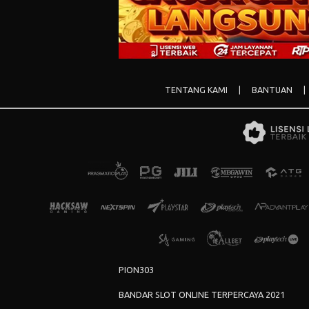
TENTANG KAMI
|
BANTUAN
|
Madame Destiny
Mon
PION303
Wild West Gold
G
BANDAR SLOT ONLINE TERPERCAYA 2021