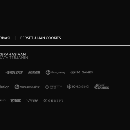
RIVASI
|
PERSETUJUAN COOKIES
ney
Aztec Bonanza
eluxe
Christmas Carol
Megaways