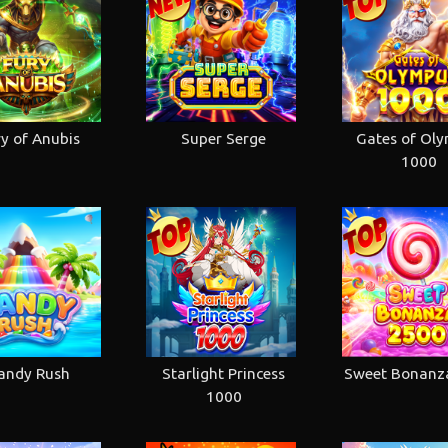
y of Anubis
Super Serge
Gates of Ol
1000
andy Rush
Starlight Princess
Sweet Bonanz
1000